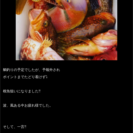
鯛釣りの予定でしたが、予報外され
ポイントまでたどり着けず⤵️
根魚狙いになりました‼️
波、風ある中お疲れ様でした。
そして、一言‼️