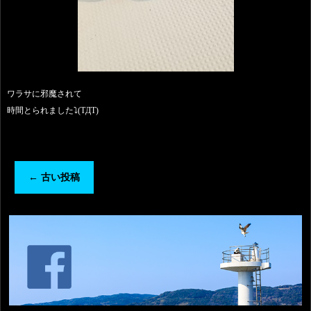
ワラサに邪魔されて
時間とられました⤵️(TДT)
←
古い投稿