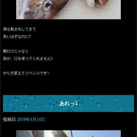
潮も動き出してきて
良いはずなのに‼️
鯛だけじゃなく
魚が、口を使ってくれません⤵️
やり方変えてリベンジです✨
あれっ⤵️
投稿日
2019年4月14日