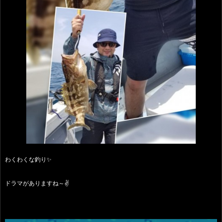
わくわくな釣り✨
ドラマがありますね～✌️