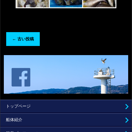
←
古い投稿
トップページ
船体紹介