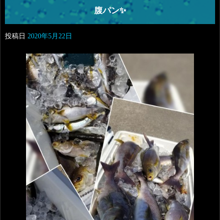
腹パン✨
投稿日
2020年5月22日