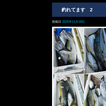
釣れてます 2
投稿日
2025年11月18日