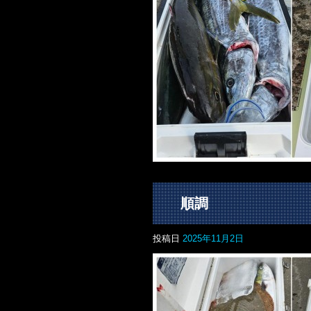
順調
投稿日
2025年11月2日