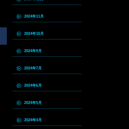
2024年11月
2024年10月
2024年9月
2024年7月
2024年6月
2024年5月
2024年4月