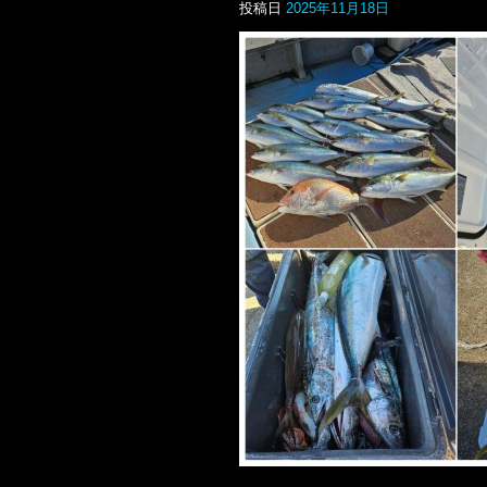
投稿日
2025年11月18日