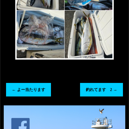
←
よー当たります
釣れてます 2
→