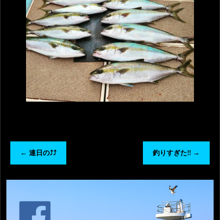
←
連日の⤴️⤴️
釣りすぎた‼️
→