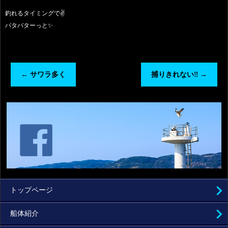
釣れるタイミングで✌️
バタバターっと✨
←
サワラ多く
捕りきれない‼️
→
トップページ
船体紹介