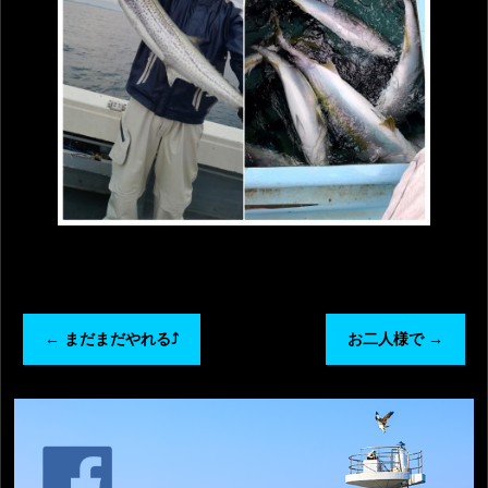
←
まだまだやれる⤴️
お二人様で
→