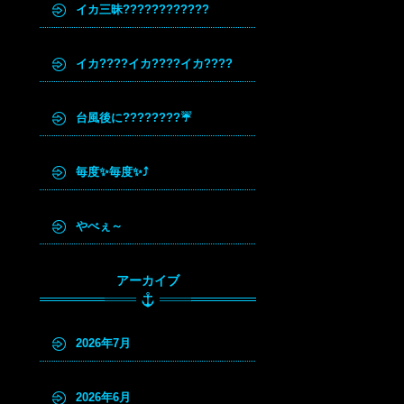
イカ三昧????????????
イカ????イカ????イカ????
台風後に????????☔
毎度✨毎度✨⤴️
やべぇ～
アーカイブ
2026年7月
2026年6月