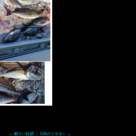
←
鯛ラバ好調
GWのイサキ✨
→