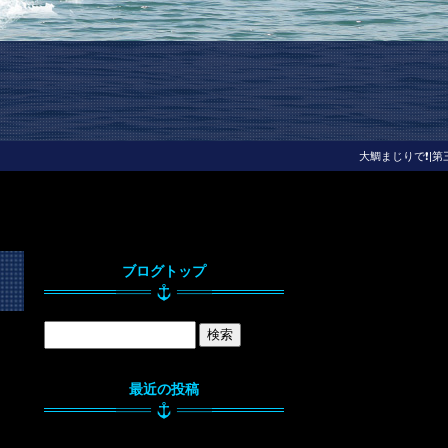
大鯛まじりで❗|第
ブログトップ
最近の投稿