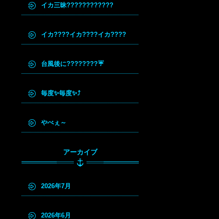
イカ三昧????????????
イカ????イカ????イカ????
台風後に????????☔
毎度✨毎度✨⤴️
やべぇ～
アーカイブ
2026年7月
2026年6月