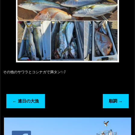
その他のサワラとコシナガで満タン✨⤴️
←
連日の大漁
順調
→