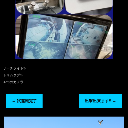
サーチライト✨
トリムタブ✨
４つのカメラ
←
試運転完了
出撃出来ます‼️
→